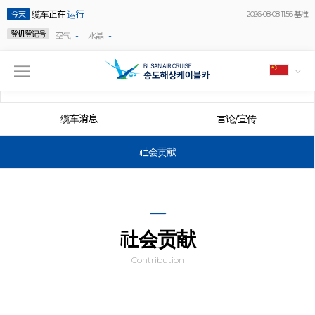
缆车正在
运行
今天
2026-08-08 11:56 基准
登机登记号
-
-
空气
水晶
公告事项
事件
缆车消息
言论/宣传
社会贡献
社会贡献
Contribution