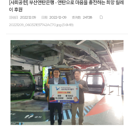
[사회공헌] 부산연탄은행 - 연탄으로 마음을 충전하는 희망 릴레
이 후원
2022.12.09
2022-12-09
24728
活动日
日期
查询数
20221209_060321E57742AC70.jpg (3.6MB)