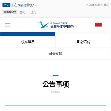
正在
准备运营
缆车。
今天
2026-08-07 01:33 基准
登机登记号
-
-
空气
水晶
公告事项
事件
缆车消息
言论/宣传
社会贡献
公告事项
Notice