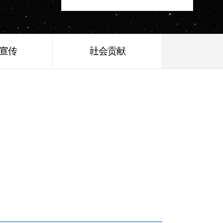
/宣传
社会贡献