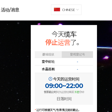
活动/消息
CHINESE
今天缆车
停止运营
了。
基站现状
登机登记号
空中邮轮
-
水晶巡航
-
今天的运营时间
09:00~22:00
售票截止时
间为运营结束前
30분
分钟
日落时间
*
运行可根据天气/售票情况提前截止。