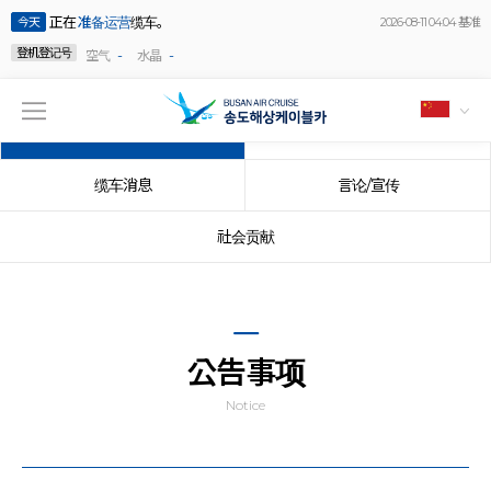
正在
准备运营
缆车。
今天
2026-08-11 04:04 基准
登机登记号
-
-
空气
水晶
公告事项
事件
缆车消息
言论/宣传
社会贡献
公告事项
Notice