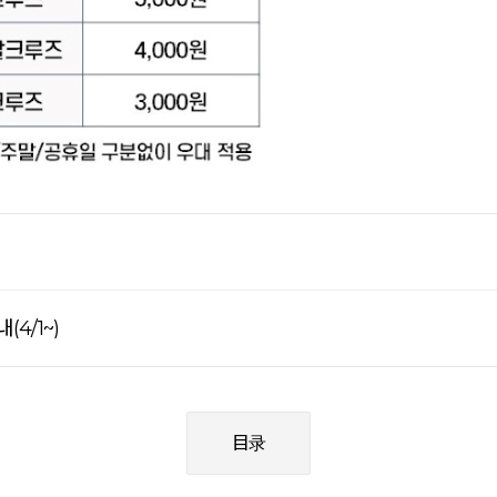
4/1~)
目录