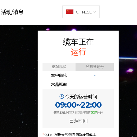
活动/消息
CHINESE
缆车正在
运行
基站现状
登机登记号
空中邮轮
-
水晶巡航
-
今天的运营时间
09:00~22:00
售票截止时
间为运营结束前
30분
分钟
日落时间
*
运行可根据天气/售票情况提前截止。