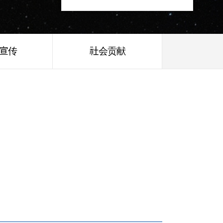
/宣传
社会贡献