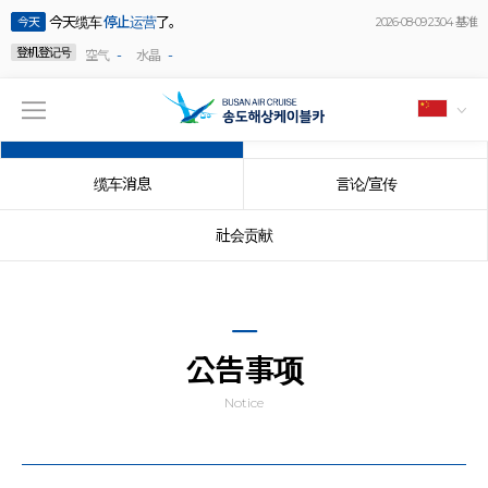
今天缆车
停止运营
了。
今天
2026-08-09 23:04 基准
登机登记号
-
-
空气
水晶
公告事项
事件
缆车消息
言论/宣传
社会贡献
公告事项
Notice