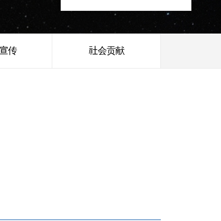
/宣传
社会贡献