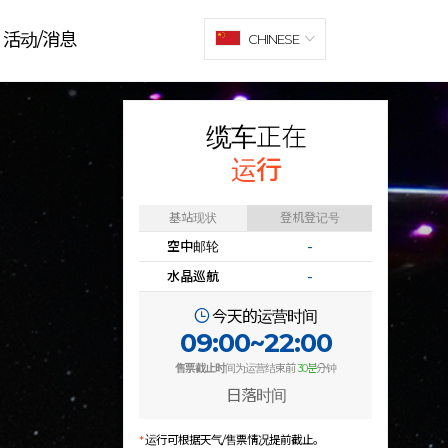
活动/消息
CHINESE
缆车正在
运行
基站现状
登机登记号
空中邮轮
-
水晶巡航
-
今天的运营时间
09:00~22:00
售票截止时
间为运营结束前
30분
分钟
日落时间
*
运行可根据天气/售票情况提前截止。