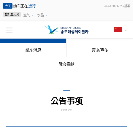
缆车正在
运行
今天
2026-08-08 21:33 基准
登机登记号
-
-
空气
水晶
公告事项
事件
缆车消息
言论/宣传
社会贡献
公告事项
Notice