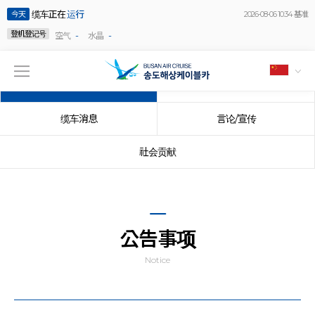
缆车正在
运行
今天
2026-08-06 10:34 基准
登机登记号
-
-
空气
水晶
公告事项
事件
缆车消息
言论/宣传
社会贡献
公告事项
Notice