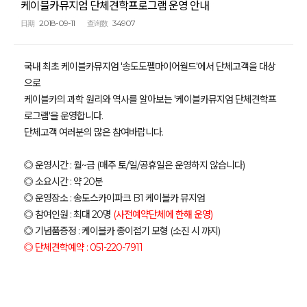
케이블카뮤지엄 단체견학프로그램 운영 안내
2018-09-11
34907
日期
查询数
국내 최초 케이블카뮤지엄 '송도도펠마이어월드'에서 단체고객을 대상
으로
케이블카의 과학 원리와 역사를 알아보는 '케이블카뮤지엄 단체견학프
로그램'을 운영합니다.
단체고객 여러분의 많은 참여바랍니다.
◎ 운영시간 : 월~금 (매주 토/일/공휴일은 운영하지 않습니다)
◎ 소요시간 : 약 20분
◎ 운영장소 : 송도스카이파크 B1 케이블카 뮤지엄
◎ 참여인원 : 최대 20명
(사전예약단체에 한해 운영)
◎ 기념품증정 : 케이블카 종이접기 모형 (소진 시 까지)
◎ 단체견학예약 : 051-220-7911