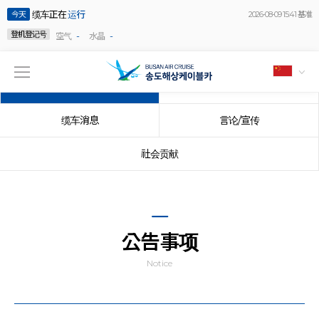
缆车正在
运行
今天
2026-08-09 15:41 基准
登机登记号
-
-
空气
水晶
公告事项
事件
缆车消息
言论/宣传
社会贡献
公告事项
Notice