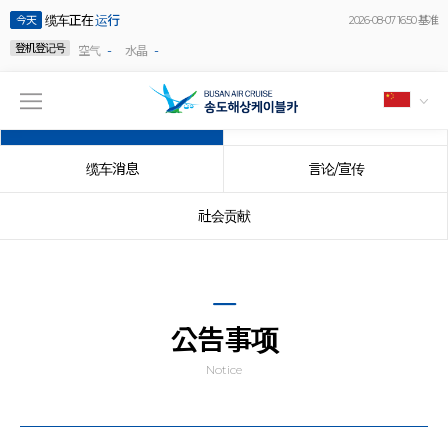
缆车正在
运行
今天
2026-08-07 16:50 基准
登机登记号
-
-
空气
水晶
公告事项
事件
缆车消息
言论/宣传
社会贡献
公告事项
Notice