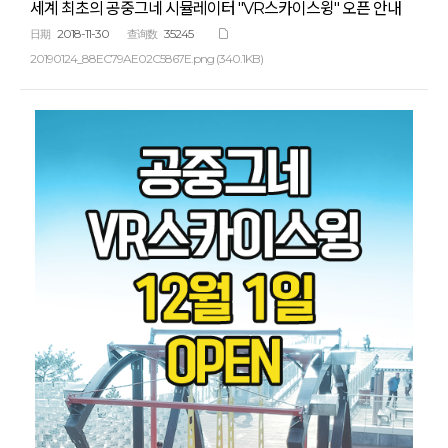
세계 최초의 공중그네 시뮬레이터 "VR스카이스윙" 오픈 안내
2018-11-30
35245
日期
查询数
20190124_88EC79AE02C5867E.png (340.1KB)