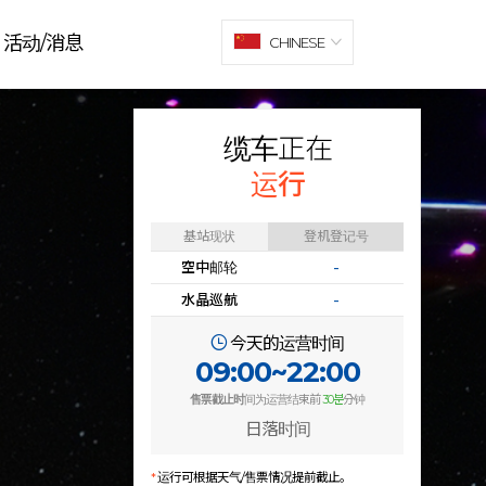
活动/消息
CHINESE
缆车正在
运行
基站现状
登机登记号
空中邮轮
-
水晶巡航
-
今天的运营时间
09:00~22:00
售票截止时
间为运营结束前
30분
分钟
日落时间
*
运行可根据天气/售票情况提前截止。