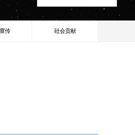
/宣传
社会贡献