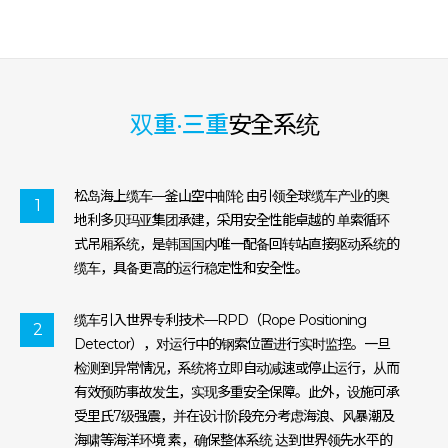
双重·三重
安全系统
松岛海上缆车—釜山空中邮轮 由引领全球缆车产业的奥
1
地利多贝玛亚集团承建，采用安全性能卓越的 单索循环
式吊厢系统，是韩国国内唯一配备回转站直接驱动系统的
缆车，具备更高的运行稳定性和安全性。
缆车引入世界专利技术—RPD（Rope Positioning
2
Detector），对运行中的钢索位置进行实时监控。一旦
检测到异常情况，系统将立即自动减速或停止运行，从而
有效预防事故发生，实现多重安全保障。此外，设施可承
受里氏7级强震，并在设计阶段充分考虑海浪、风暴潮及
海啸等海洋环境 素，确保整体系统 达到世界领先水平的