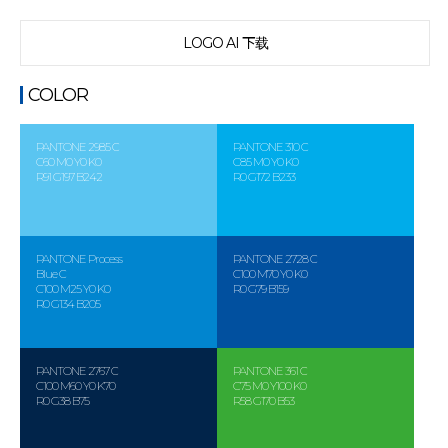
LOGO AI 下载
COLOR
PANTONE 2985 C
PANTONE 310 C
C60 M0 Y0 K0
C85 M0 Y0 K0
R91 G197 B242
R0 G172 B233
PANTONE Process
PANTONE 2728 C
Blue C
C100 M70 Y0 K0
C100 M25 Y0 K0
R0 G79 B159
R0 G134 B205
PANTONE 2767 C
PANTONE 361 C
C100 M60 Y0 K70
C75 M0 Y100 K0
R0 G38 B75
R58 G170 B53