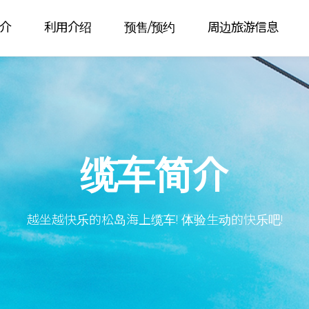
介
利用介绍
预售/预约
周边旅游信息
缆车简介
越坐越快乐的松岛海上缆车! 体验生动的快乐吧!