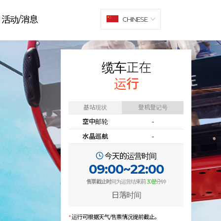
活动/消息
CHINESE
缆车正在
运行
基站现状
登机登记号
空中邮轮
-
水晶巡航
-
今天的运营时间
09:00~22:00
售票截止时
间为运营结束前
30분
分钟
日落时间
*
运行可根据天气/售票情况提前截止。