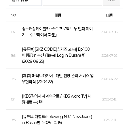
NO
题目
日期
송도해상케이블카 ESG 프로젝트 두 번째 이야
187
2026-08-06
기 「쉬브라이너 화분」
[유튜브][SKZ CODE(스키즈 코드)] Ep.100｜
비행記 in 부산 (Travel Log in Busan) #1
186
2026-07-02
(2026. 06. 25)
[제휴] 퍼펙트카케어 - 캐빈 전장 관리 서비스 업
185
2026-04-22
무협약식 (26.04.22)
[KBS걸어서 세계속으로 / KBS world TV] 내
184
2025-12-12
맘내런 부산편
[유튜브]해럴드/Following NJZ(NewJeans)
183
2025-12-11
in Busan편 (2025. 10. 15)