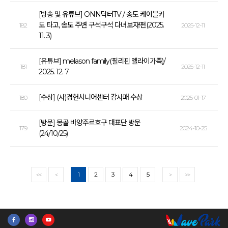
[방송 및 유튜브] ONN닥터TV / 송도 케이블카
도 타고, 송도 주변 구석구석 다녀보자!편(2025.
182
2025-12-11
11. 3)
[유튜브] melason family(필리핀 멜라이가족)/
181
2025-12-11
2025. 12. 7
[수상] (사)경헌시니어센터 감사패 수상
180
2025-01-17
[방문] 몽골 바양주르흐구 대표단 방문
179
2024-10-25
(24/10/25)
1
2
3
4
5
<<
<
>
>>