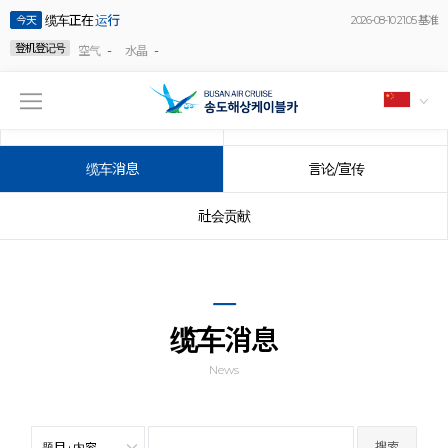
缆车正在
运行
今天
2026-08-10 21:05 基准
登机登记号
-
-
空气
水晶
公告事项
事件
缆车消息
言论/宣传
社会贡献
缆车消息
News