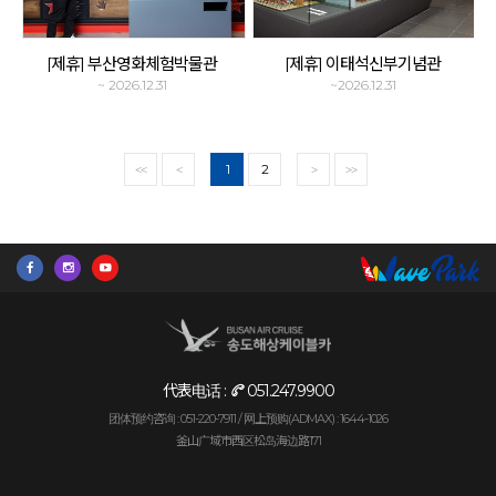
[제휴] 부산영화체험박물관
[제휴] 이태석신부기념관
~ 2026.12.31
~2026.12.31
1
2
<<
<
>
>>
代表电话 :
051.247.9900
团体预约咨询 : 051-220-7911 /
网上预购(ADMAX) : 1644-1026
釜山广域市西区松岛海边路171