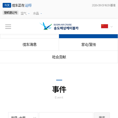
缆车正在
运行
今天
2026-08-09 16:09 基准
登机登记号
-
-
空气
水晶
公告事项
事件
缆车消息
言论/宣传
社会贡献
事件
Event