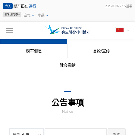
缆车正在
运行
今天
2026-08-07 21:55 基准
登机登记号
-
-
空气
水晶
公告事项
事件
缆车消息
言论/宣传
社会贡献
公告事项
Notice