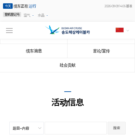
缆车正在
运行
今天
2026-08-08 14:06 基准
登机登记号
-
-
空气
水晶
公告事项
事件
缆车消息
言论/宣传
社会贡献
活动信息