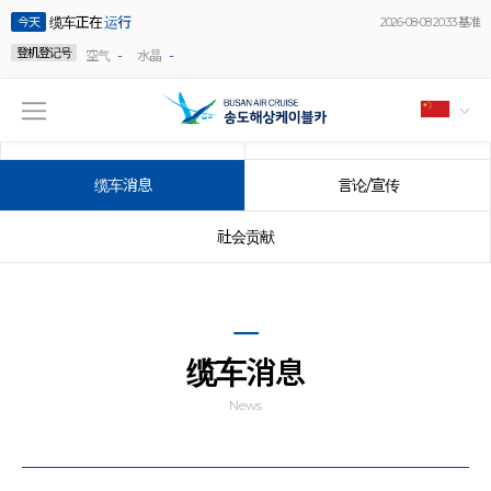
缆车正在
运行
今天
2026-08-08 20:33 基准
登机登记号
-
-
空气
水晶
公告事项
事件
缆车消息
言论/宣传
社会贡献
缆车消息
News