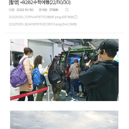
[촬영] +8282수학여행(22/110/30)
2022-10-30
27698
日期
查询数
20221030_70174497E77D38BF.png (537.1KB)
20221030_5DA10E9F102D3EF0.png (942.0KB)