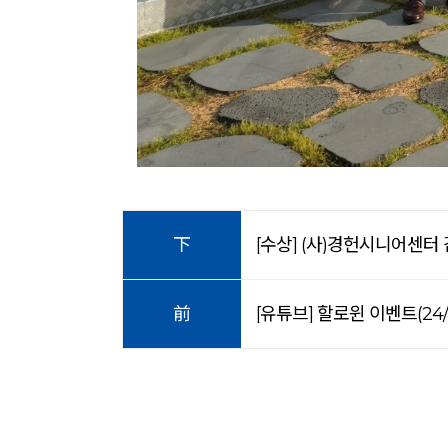
下
[수상] (사)경헌시니어센터
前
[유튜브] 할로윈 이벤트(24/10