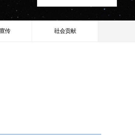
/宣传
社会贡献