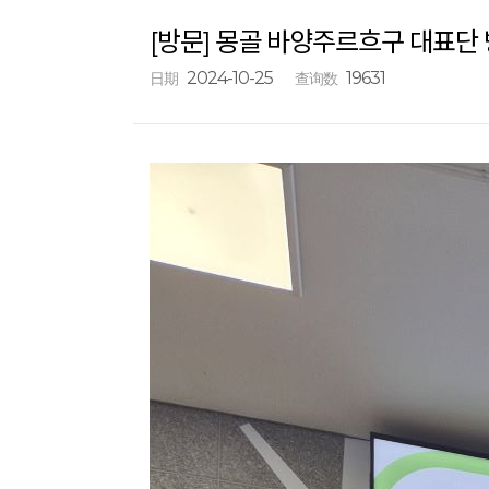
[방문] 몽골 바양주르흐구 대표단 방문
2024-10-25
19631
日期
查询数