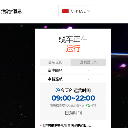
活动/消息
CHINESE
缆车正在
运行
基站现状
登机登记号
空中邮轮
-
水晶巡航
-
今天的运营时间
09:00~22:00
售票截止时
间为运营结束前
30분
分钟
日落时间
*
运行可根据天气/售票情况提前截止。