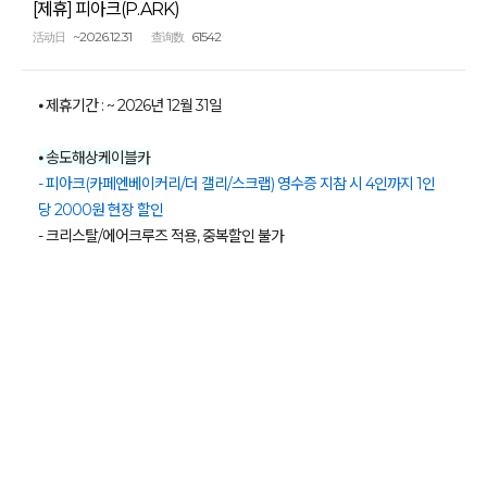
[제휴] 피아크(P.ARK)
~2026.12.31
61542
活动日
查询数
⦁ 제휴기간 : ~ 2026년 12월 31일
⦁ 송도해상케이블카
- 피아크(카페엔베이커리/더 갤리/스크랩) 영수증 지참 시 4인까지 1인
당 2000원 현장 할인
- 크리스탈/에어크루즈 적용, 중복할인 불가