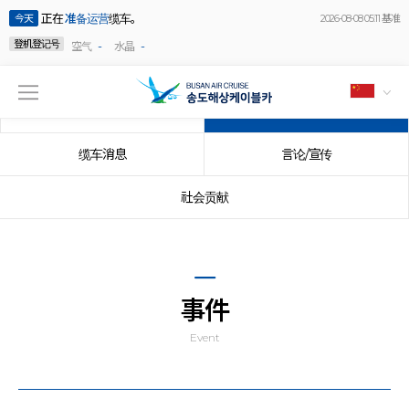
正在
准备运营
缆车。
今天
2026-08-08 05:11 基准
登机登记号
-
-
空气
水晶
公告事项
事件
缆车消息
言论/宣传
社会贡献
事件
Event