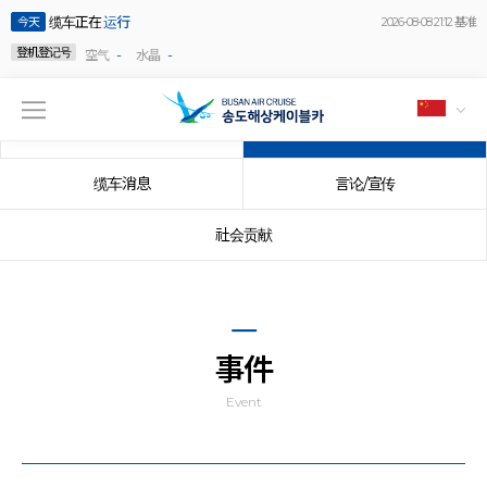
缆车正在
运行
今天
2026-08-08 21:12 基准
登机登记号
-
-
空气
水晶
公告事项
事件
缆车消息
言论/宣传
社会贡献
事件
Event