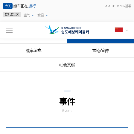
缆车正在
运行
今天
2026-08-07 19:16 基准
登机登记号
-
-
空气
水晶
公告事项
事件
缆车消息
言论/宣传
社会贡献
事件
Event