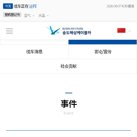
缆车正在
运行
今天
2026-08-07 16:38 基准
登机登记号
-
-
空气
水晶
公告事项
事件
缆车消息
言论/宣传
社会贡献
事件
Event