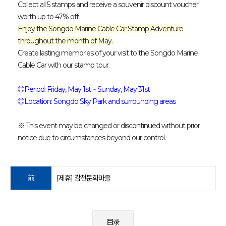
Collect all 5 stamps and receive a souvenir discount voucher
worth up to 47% off
!
Enjoy the Songdo Marine Cable Car Stamp Adventure
throughout the month of May.
Create lasting memories of your visit to the Songdo Marine
Cable Car with our stamp tour.
◎Period: Friday, May 1st ~ Sunday, May 31st
◎Location: Songdo Sky Park and surrounding areas
※ This event may be changed or discontinued without prior
notice due to circumstances beyond our control.
前
[제휴] 감천문화마을
目录