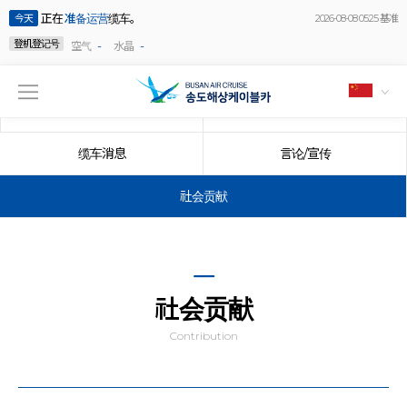
正在
准备运营
缆车。
今天
2026-08-08 05:25 基准
登机登记号
-
-
空气
水晶
公告事项
事件
缆车消息
言论/宣传
社会贡献
社会贡献
Contribution