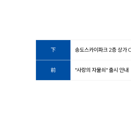
下
송도스카이파크 2층 상가 
前
"사랑의 자물쇠" 출시 안내