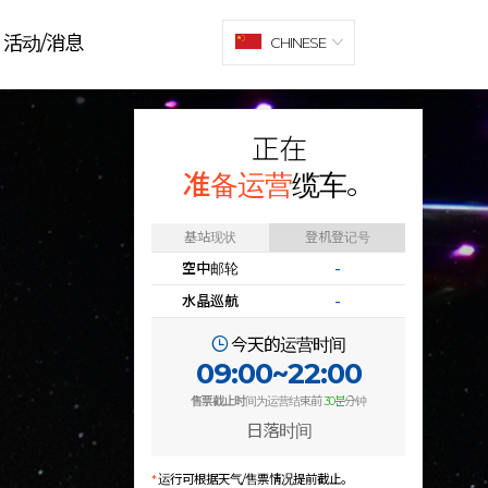
活动/消息
CHINESE
正在
准备运营
缆车。
基站现状
登机登记号
空中邮轮
-
水晶巡航
-
今天的运营时间
09:00~22:00
售票截止时
间为运营结束前
30분
分钟
日落时间
*
运行可根据天气/售票情况提前截止。