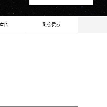
/宣传
社会贡献