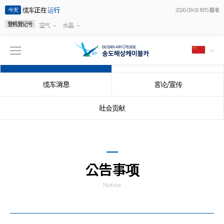
缆车正在
运行
今天
2026-08-06 18:15 基准
登机登记号
-
-
空气
水晶
公告事项
事件
缆车消息
言论/宣传
社会贡献
公告事项
Notice