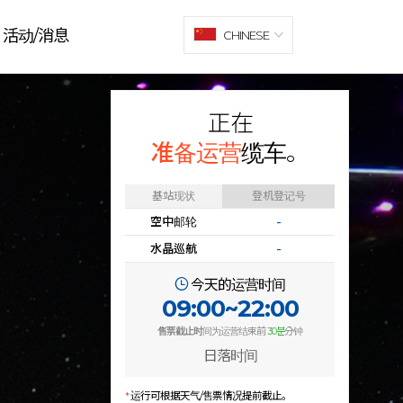
活动/消息
CHINESE
正在
准备运营
缆车。
基站现状
登机登记号
空中邮轮
-
水晶巡航
-
今天的运营时间
09:00~22:00
售票截止时
间为运营结束前
30분
分钟
日落时间
*
运行可根据天气/售票情况提前截止。