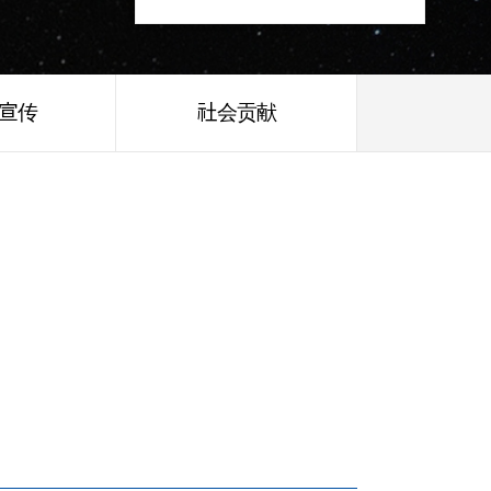
/宣传
社会贡献