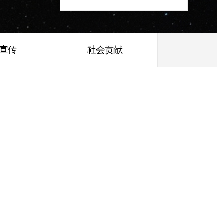
/宣传
社会贡献