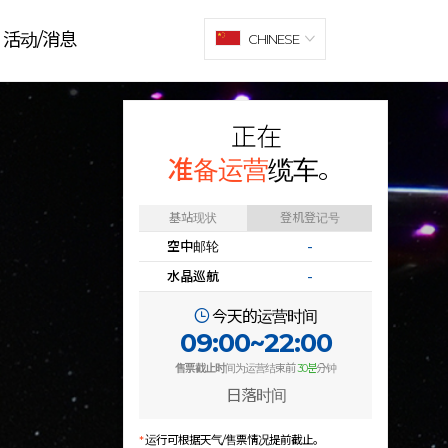
活动/消息
CHINESE
正在
准备运营
缆车。
基站现状
登机登记号
空中邮轮
-
水晶巡航
-
今天的运营时间
09:00~22:00
售票截止时
间为运营结束前
30분
分钟
日落时间
*
运行可根据天气/售票情况提前截止。