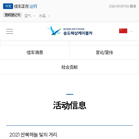
缆车正在
运行
今天
2026-08-08 11:02 基准
登机登记号
-
-
空气
水晶
公告事项
事件
缆车消息
言论/宣传
社会贡献
活动信息
2021 산복하늘 빛의 거리