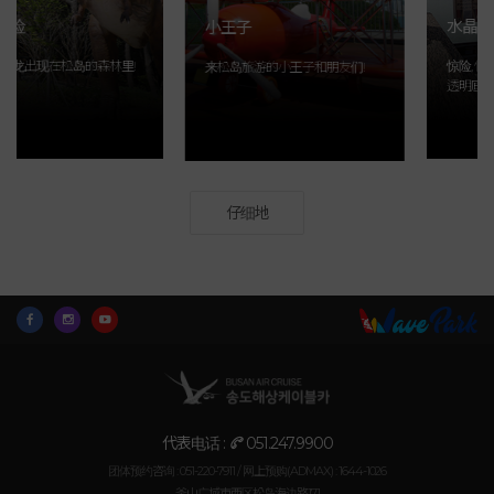
水晶邮轮
小王子
在松岛的森林里!
惊险, 愉快的飞行!
来松岛旅游的小王子和朋友们!
透明底部的水晶球
仔细地
代表电话 :
051.247.9900
团体预约咨询 : 051-220-7911 /
网上预购(ADMAX) : 1644-1026
釜山广域市西区松岛海边路171