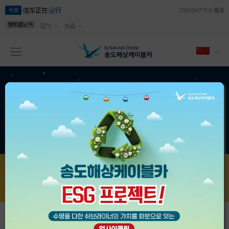
缆车正在
运行
今天
2026-08-07 11:47 基准
登机登记号
-
-
空气
水晶