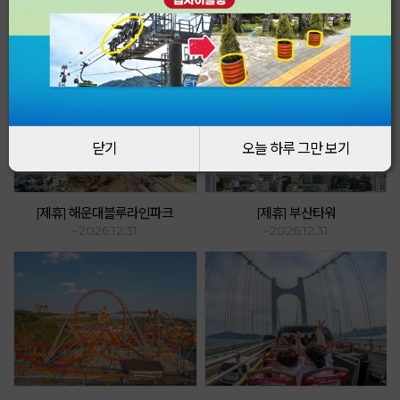
Event & Promotion
更加特别地享受缆车的方法!
닫기
닫기
오늘 하루 그만 보기
오늘 하루 그만 보기
[제휴] 해운대블루라인파크
[제휴] 부산타워
~2026.12.31
~2026.12.31