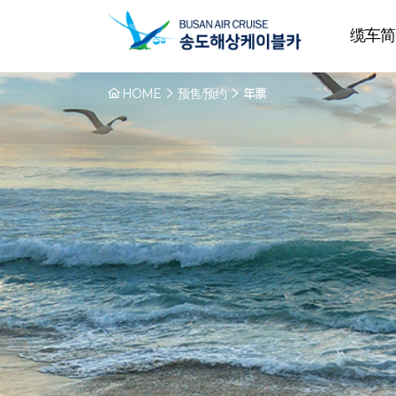
缆车简
HOME
预售/预约
年票