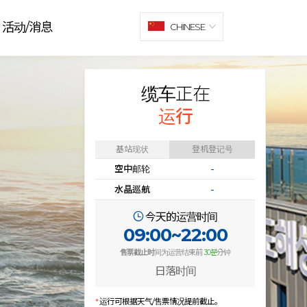
活动/消息
CHINESE
缆车正在
运行
基站现状
登机登记号
空中邮轮
-
水晶巡航
-
今天的运营时间
09:00~22:00
售票截止时
间为运营结束前
30분
分钟
日落时间
*
运行可根据天气/售票情况提前截止。