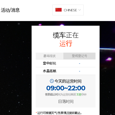
活动/消息
CHINESE
缆车正在
运行
基站现状
登机登记号
空中邮轮
-
水晶巡航
-
今天的运营时间
09:00~22:00
售票截止时
间为运营结束前
30분
分钟
日落时间
*
运行可根据天气/售票情况提前截止。