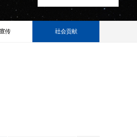
/宣传
社会贡献