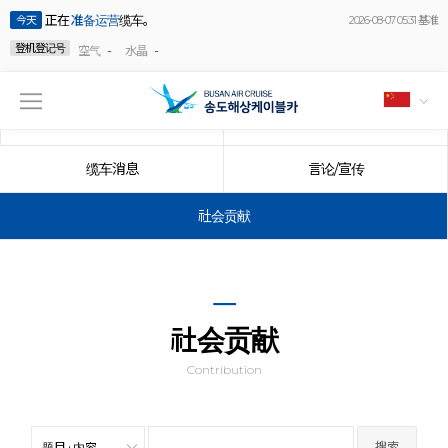
正在
准备运营
缆车。
今天
2026-08-07 05:31 基准
登机登记号
-
-
空气
水晶
公告事项
事件
缆车消息
言论/宣传
社会贡献
社会贡献
Contribution