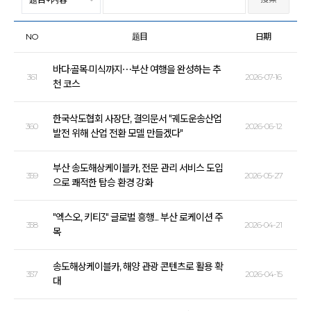
NO
题目
日期
바다·골목·미식까지⋯부산 여행을 완성하는 추
361
2026-07-16
천 코스
한국삭도협회 사장단, 결의문서 "궤도운송산업
360
2026-06-12
발전 위해 산업 전환 모델 만들겠다"
부산 송도해상케이블카, 전문 관리 서비스 도입
359
2026-05-27
으로 쾌적한 탑승 환경 강화
"엑스오, 키티3" 글로벌 흥행... 부산 로케이션 주
358
2026-04-21
목
송도해상케이블카, 해양 관광 콘텐츠로 활용 확
357
2026-04-15
대