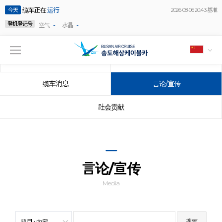
缆车正在
运行
今天
2026-08-06 20:43 基准
登机登记号
-
-
空气
水晶
公告事项
事件
缆车消息
言论/宣传
社会贡献
言论/宣传
Media