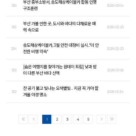
부산 중부소방서, 송도해상케이블카 합동 인명
356
2026-03-04
구조훈련
부산 가볼 만한 곳, 도시와 바다의 다채로운 매
355
2026-02-20
력 속으로
송도해상케이블카, 3월 안전 대정비 실시..."더 안
354
2026-02-20
전한 비행 약속"
[숨은 여행지를 찾아가는 원데이 트립] 낮과 밤
353
2026-01-06
이 다른 부산 바다 산책
찬 공기 뚫고 빛나는 오색별빛… 지금 꼭 가야 할
352
2026-01-24
겨울 야경 명소
1
2
3
4
5
<<
<
>
>>