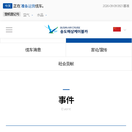
正在
准备运营
缆车。
今天
2026-08-08 08:21 基准
登机登记号
-
-
空气
水晶
公告事项
事件
缆车消息
言论/宣传
社会贡献
事件
Event