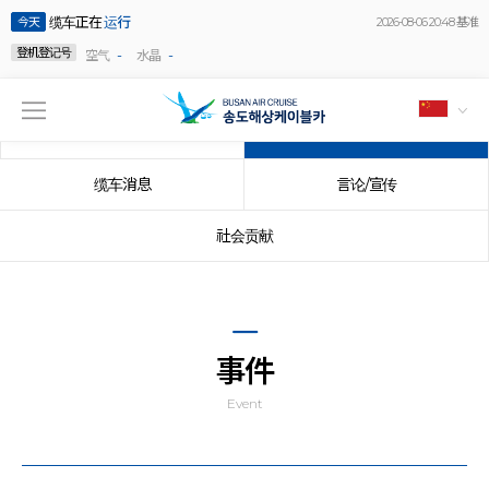
缆车正在
运行
今天
2026-08-06 20:48 基准
登机登记号
-
-
空气
水晶
公告事项
事件
缆车消息
言论/宣传
社会贡献
事件
Event