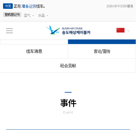
正在
准备运营
缆车。
今天
2026-08-11 00:59 基准
登机登记号
-
-
空气
水晶
公告事项
事件
缆车消息
言论/宣传
社会贡献
事件
Event