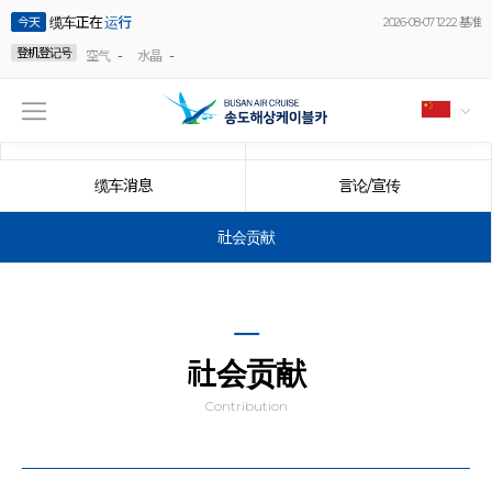
缆车正在
运行
今天
2026-08-07 12:22 基准
登机登记号
-
-
空气
水晶
公告事项
事件
缆车消息
言论/宣传
社会贡献
社会贡献
Contribution