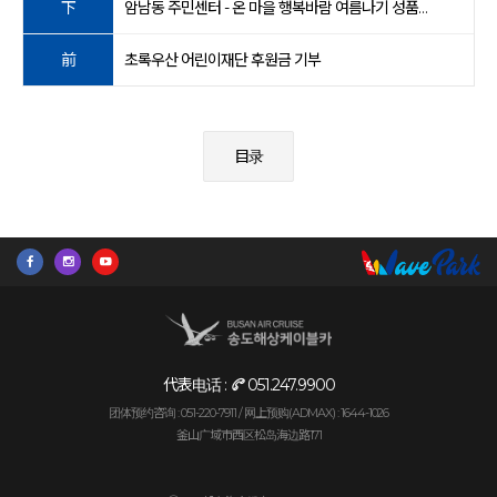
下
암남동 주민센터 - 온 마을 행복바람 여름나기 성품전달
前
초록우산 어린이재단 후원금 기부
目录
代表电话 :
051.247.9900
团体预约咨询 : 051-220-7911 /
网上预购(ADMAX) : 1644-1026
釜山广域市西区松岛海边路171