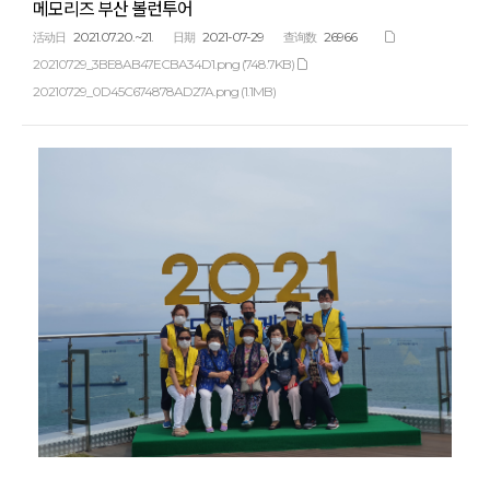
메모리즈 부산 볼런투어
2021.07.20.~21.
2021-07-29
26966
活动日
日期
查询数
20210729_3BE8AB47ECBA34D1.png (748.7KB)
20210729_0D45C674878AD27A.png (1.1MB)