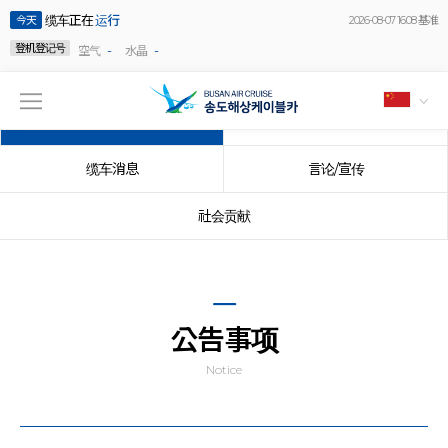
缆车正在
运行
今天
2026-08-07 16:08 基准
登机登记号
-
-
空气
水晶
公告事项
事件
缆车消息
言论/宣传
社会贡献
公告事项
Notice