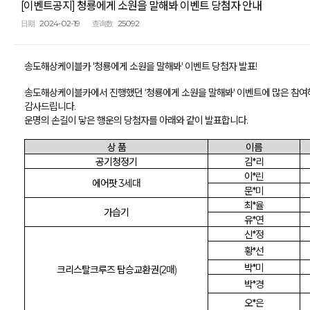
[이벤트공지] 청룡에게 소원을 말해봐 이벤트 당첨자 안내
2024-02-19
25092
日期
查询数
송도해상케이블카 '
청룡에게 소원을 말해봐' 이벤트 당첨자 발표!
송도해상케이블카에서 진행했던 ‘
청룡에게 소원을 말해봐
' 이벤트에 많은 참
감사드립니다.
운명의 손길이 닿은 행운의 당첨자를 아래와 같이 발표합니다.
상 품
이름
공기청정기
김*
리
이*
린
에어팟 3
세대
문*
미
최*
율
가습기
유*
연
신*
정
황*
선
박*
미
크리스탈크루즈 탑승교환권(2
매)
박*
경
오*
은