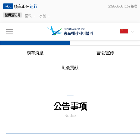
缆车正在
运行
今天
2026-08-08 13:34 基准
登机登记号
-
-
空气
水晶
公告事项
事件
缆车消息
言论/宣传
社会贡献
公告事项
Notice