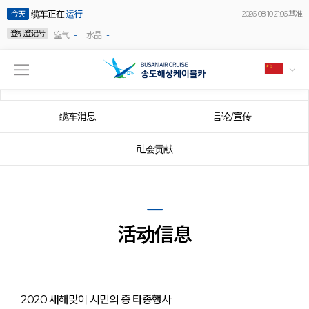
缆车正在
运行
今天
2026-08-10 21:06 基准
登机登记号
-
-
空气
水晶
公告事项
事件
缆车消息
言论/宣传
社会贡献
活动信息
2020 새해맞이 시민의 종 타종행사