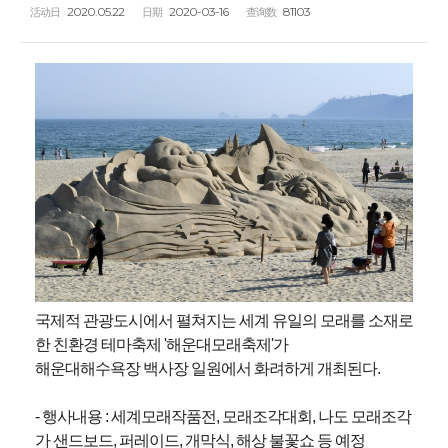
2020.05.22
2020-03-16
81103
活动日
日期
查询数
국제적 관광도시에서 펼쳐지는 세계 유일의 모래를 소재로
한 친환경 테마축제 '해운대모래축제'가
해운대해수욕장 백사장 일원에서 화려하게 개최된다.
- 행사내용 : 세계모래작품전, 모래조각대회, 나도 모래조각
가 샌드보드, 퍼레이드, 개막식, 해상 불꽃쇼 등 예정