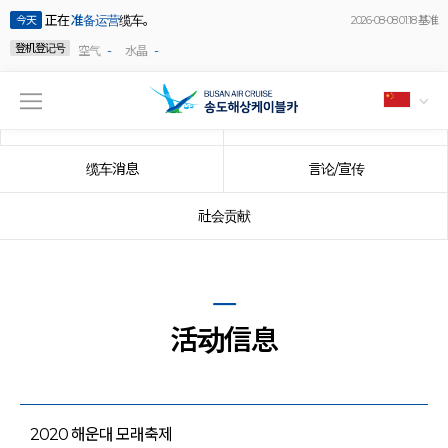
正在
准备运营
缆车。
今天
2026-08-08 01:18 基准
登机登记号
-
-
空气
水晶
公告事项
事件
缆车消息
言论/宣传
社会贡献
活动信息
2020 해운대 모래축제