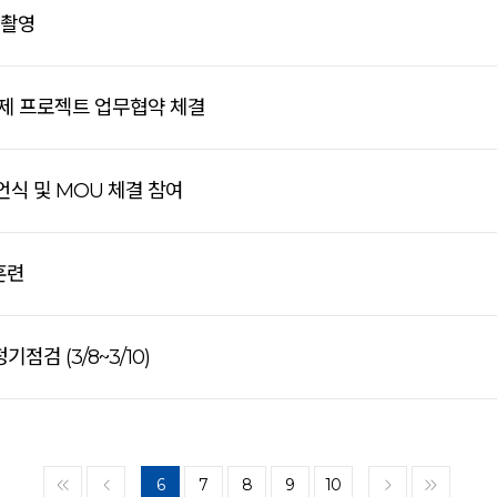
 촬영
결제 프로젝트 업무협약 체결
식 및 MOU 체결 참여
훈련
점검 (3/8~3/10)
6
7
8
9
10
<<
<
>
>>