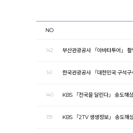
NO
부산관광공사 「아바타투어」 촬
142
한국관광공사 「대한민국 구석구석
141
KBS 「전국을 달린다」 송도해
140
KBS 「2TV 생생정보」 송도해
139