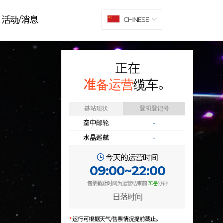
活动/消息
CHINESE
正在
准备运营
缆车。
基站现状
登机登记号
空中邮轮
-
水晶巡航
-
今天的运营时间
09:00~22:00
售票截止时
间为运营结束前
30분
分钟
日落时间
*
运行可根据天气/售票情况提前截止。