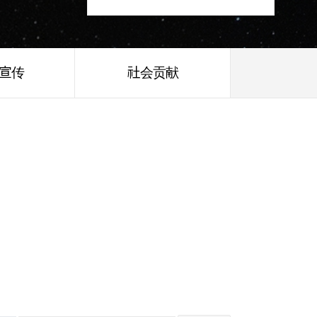
/宣传
社会贡献