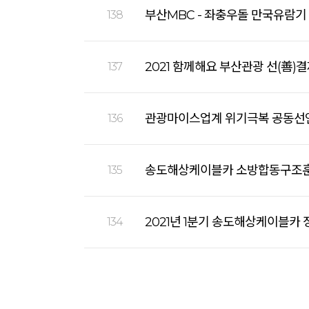
부산MBC - 좌충우돌 만국유람기
138
2021 함께해요 부산관광 선(善)
137
관광마이스업계 위기극복 공동선언
136
송도해상케이블카 소방합동구조
135
2021년 1분기 송도해상케이블카 정기
134