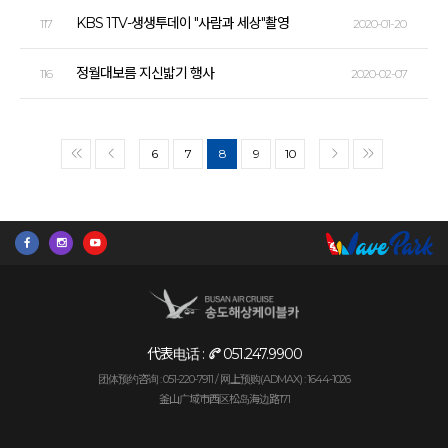
KBS 1TV-생생투데이 "사람과 세상"촬영
117
2020-01-20
정월대보름 지신밟기 행사
116
2020-02-07
6
7
8
9
10
<<
<
>
>>
代表电话 :
051.247.9900
团体预约咨询 : 051-220-7911 /
网上预购(ADMAX) : 1644-1026
釜山广域市西区松岛海边路171