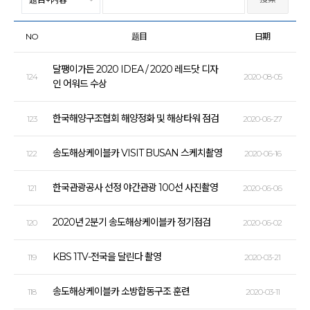
NO
题目
日期
달팽이가든 2020 IDEA / 2020 레드닷 디자
124
2020-08-05
인 어워드 수상
한국해양구조협회 해양정화 및 해상타워 점검
123
2020-06-27
송도해상케이블카 VISIT BUSAN 스케치촬영
122
2020-06-16
한국관광공사 선정 야간관광 100선 사진촬영
121
2020-06-06
2020년 2분기 송도해상케이블카 정기점검
120
2020-06-02
KBS 1TV-전국을 달린다 촬영
119
2020-03-21
송도해상케이블카 소방합동구조 훈련
118
2020-03-11