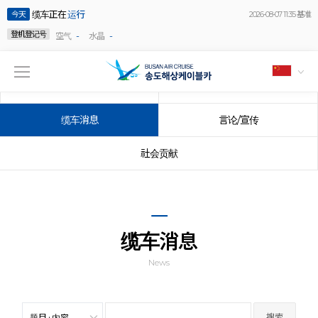
缆车正在
运行
今天
2026-08-07 11:35 基准
登机登记号
-
-
空气
水晶
公告事项
事件
缆车消息
言论/宣传
社会贡献
缆车消息
News