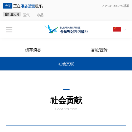
正在
准备运营
缆车。
今天
2026-08-09 07:35 基准
登机登记号
-
-
空气
水晶
公告事项
事件
缆车消息
言论/宣传
社会贡献
社会贡献
Contribution