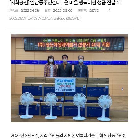
[사회공헌] 암남동주민센터 - 온 마을 행복바람 성품 전달식
2022.06.08
2022-06-09
25760
活动日
日期
查询数
20220609_EF439E7C87EA1B4F.jpg (367.3KB)
2022년 6월 8일, 지역 주민들의 시원한 여름나기를 위해 암남동주민센