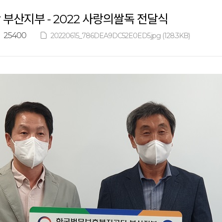
부산지부 - 2022 사랑의쌀독 전달식
25400
20220615_786DEA9DC52E0ED5.jpg (128.3KB)