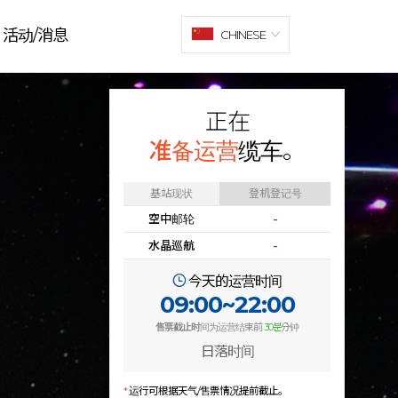
活动/消息
CHINESE
正在
准备运营
缆车。
基站现状
登机登记号
空中邮轮
-
水晶巡航
-
今天的运营时间
09:00~22:00
售票截止时
间为运营结束前
30분
分钟
日落时间
*
运行可根据天气/售票情况提前截止。