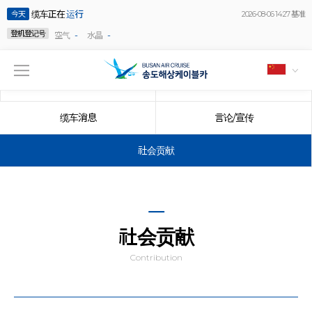
缆车正在
运行
今天
2026-08-06 14:27 基准
登机登记号
-
-
空气
水晶
公告事项
事件
缆车消息
言论/宣传
社会贡献
社会贡献
Contribution