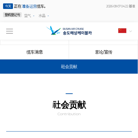
正在
准备运营
缆车。
今天
2026-08-07 04:22 基准
登机登记号
-
-
空气
水晶
公告事项
事件
缆车消息
言论/宣传
社会贡献
社会贡献
Contribution