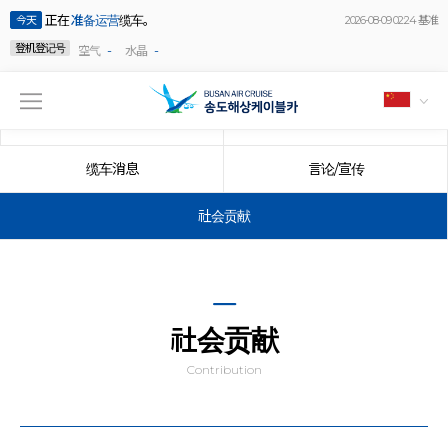
正在
准备运营
缆车。
今天
2026-08-09 02:24 基准
登机登记号
-
-
空气
水晶
公告事项
事件
缆车消息
言论/宣传
社会贡献
社会贡献
Contribution